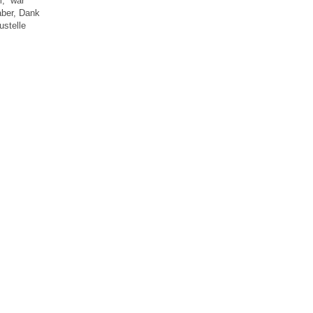
m, war
aber, Dank
ustelle