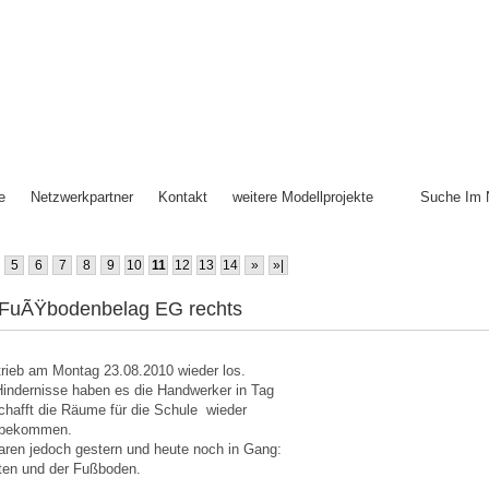
e
Netzwerkpartner
Kontakt
weitere Modellprojekte
Suche Im 
5
6
7
8
9
10
11
12
13
14
»
»|
- FuÃŸbodenbelag EG rechts
rieb am Montag 23.08.2010 wieder los.
 Hindernisse haben es die Handwerker in Tag
chafft die Räume für die Schule wieder
zubekommen.
waren jedoch gestern und heute noch in Gang:
iten und der Fußboden.