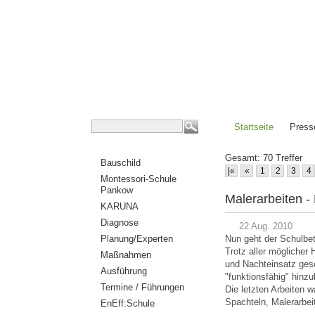
Startseite
Press
Gesamt: 70 Treffer
Bauschild
|«
«
1
2
3
4
Montessori-Schule
Pankow
Malerarbeiten 
KARUNA
Diagnose
22 Aug. 2010
Planung/Experten
Nun geht der Schulbet
Trotz aller möglicher
Maßnahmen
und Nachteinsatz ges
Ausführung
"funktionsfähig" hin
Termine / Führungen
Die letzten Arbeiten 
Spachteln, Malerarbe
EnEff:Schule