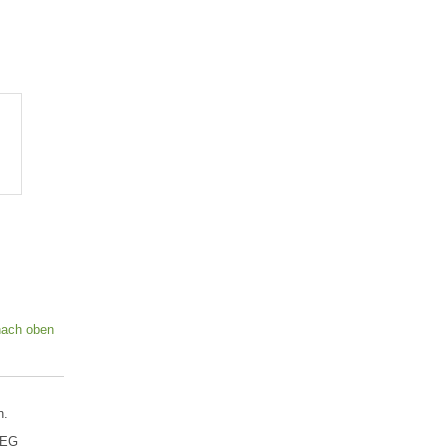
nach oben
n.
 EG