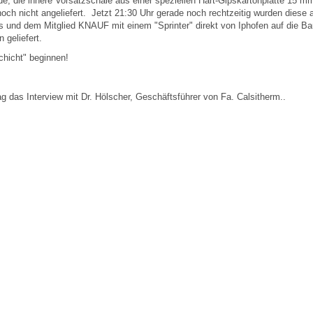
rde, die innere Vorsatzschale aus einer speziellen Hart-Gipskartonplatte 15 m
ch nicht angeliefert. Jetzt 21:30 Uhr gerade noch rechtzeitig wurden diese 
und dem Mitglied KNAUF mit einem "Sprinter" direkt von Iphofen auf die Ba
 geliefert.
chicht" beginnen!
g das Interview mit Dr. Hölscher, Geschäftsführer von Fa. Calsitherm..