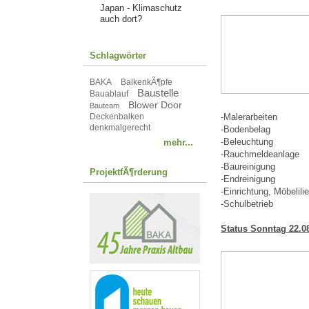
Japan - Klimaschutz
auch dort?
Schlagwörter
BAKA
BalkenkÃ¶pfe
Baustelle
Bauablauf
Blower Door
Bauteam
Deckenbalken
-Malerarbeiten
denkmalgerecht
-Bodenbelag
-Beleuchtung
mehr...
-Rauchmeldeanlage
-Baureinigung
ProjektfÃ¶rderung
-Endreinigung
-Einrichtung, Möbelili
-Schulbetrieb
Status Sonntag 22.08