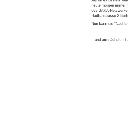
Als ob es bestellt wu
heute morgen immer no
des BAKA-Netzwerkes 
Hadlichstrasse 2 Berlin
Nun kann die "Nachts
...und am nächsten Ta